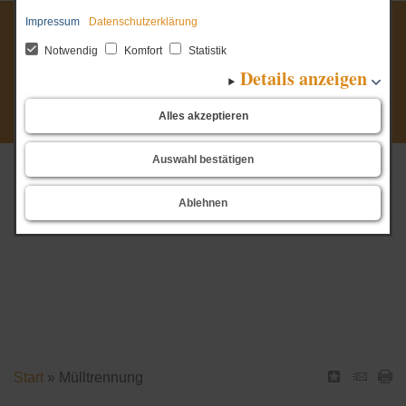
Impressum
Datenschutzerklärung
Lebensmittel
retten.
Notwendig
Komfort
Statistik
Details anzeigen
Menschen
helfen.
Alles akzeptieren
Auswahl bestätigen
Ablehnen
Start
Mülltrennung